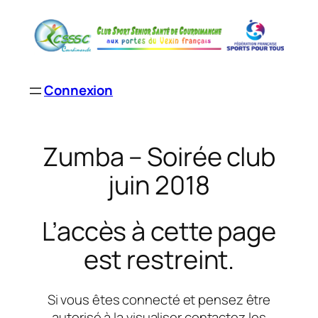
Aller
au
contenu
Connexion
Zumba – Soirée club
juin 2018
L’accès à cette page
est restreint.
Si vous êtes connecté et pensez être
autorisé à la visualiser contactez les