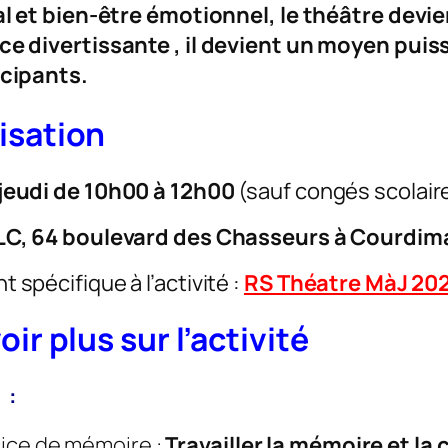
al et bien-être émotionnel, le théâtre devi
e divertissante , il devient un moyen puissa
icipants.
isation
jeudi de 10h00 à 12h00
(sauf congés scolair
C, 64 boulevard des Chasseurs à Courdim
 spécifique à l’activité :
RS Théatre MàJ 20
oir plus sur l’activité
s
:
ice de mémoire :
Travailler la mémoire et la