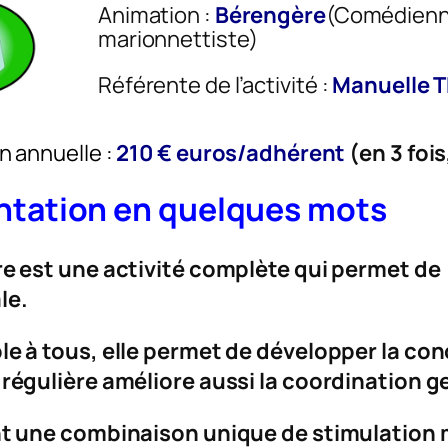
Animation :
Bérengère
(Comédienne
marionnettiste)
Référente de l’activité :
Manuelle
n annuelle :
210 € euros/adhérent
(
en 3 fois
ntation en quelques mots
re est une activité complète qui permet d
le.
le à tous, elle permet de développer la con
régulière améliore aussi la coordination ge
nt une combinaison unique de stimulation 