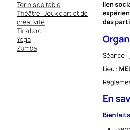
lien soci
Tennis de table
expérienc
Théâtre : Jeux d’art et de
des part
créativité
Tir à l’arc
Organ
Yoga
Zumba
Séance :
Lieu :
MEL
Règlement
En sav
Bienfait
Exerc