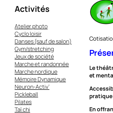
Activités
Atelier photo
Cyclo loisir
Cotisatio
Danses (sauf de salon)
Gym/stretching
Prése
Jeux de société
Marche et randonnée
Le théât
Marche nordique
et menta
Mémoire Dynamique
Neuron-Activ’
Accessib
Pickleball
pratique 
Pilates
En offra
Taï chi