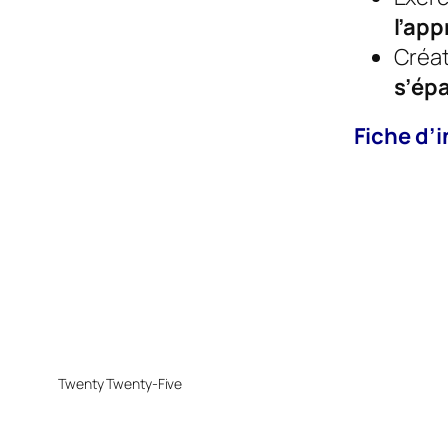
l’app
Créat
s’ép
Fiche d’
Twenty Twenty-Five