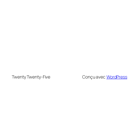
Twenty Twenty-Five
Conçu avec
WordPress