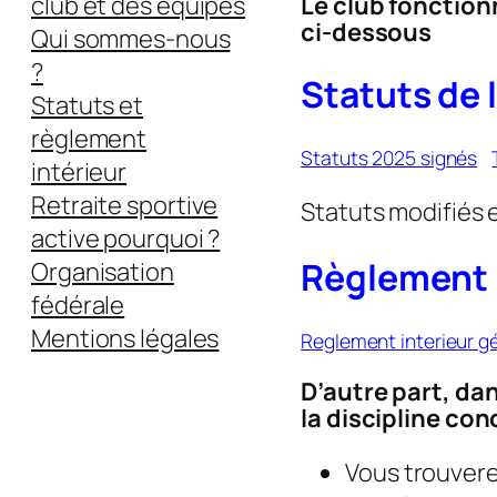
Le club fonction
club et des équipes
ci-dessous
Qui sommes-nous
?
Statuts de 
Statuts et
règlement
Statuts 2025 signés
intérieur
Retraite sportive
Statuts modifiés 
active pourquoi ?
Règlement i
Organisation
fédérale
Mentions légales
Reglement interieur g
D’autre part, da
la discipline co
Vous trouvere