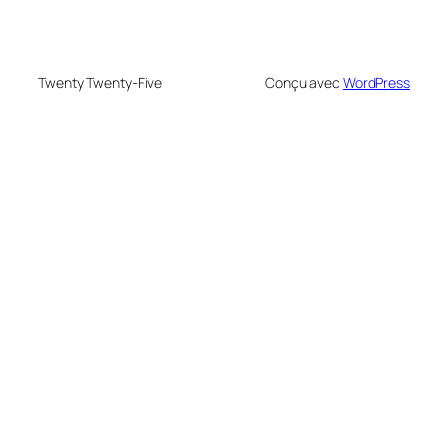
Twenty Twenty-Five
Conçu avec
WordPress